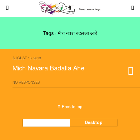
Tags › मीच नवरा बदलला आहे
AUGUST 16, 2013
Mich Navara Badalla Ahe
NO RESPONSES
Back to top
Mobile
Desktop